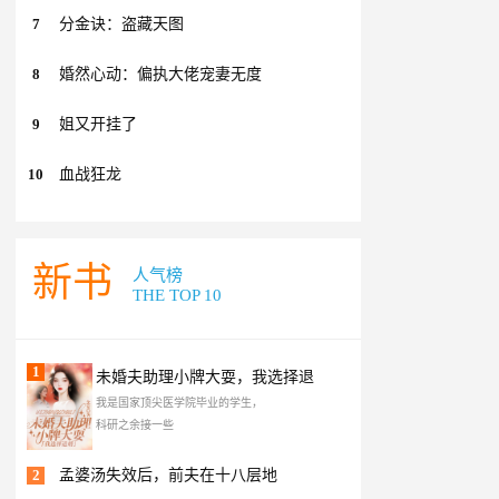
7
分金诀：盗藏天图
8
婚然心动：偏执大佬宠妻无度
9
姐又开挂了
10
血战狂龙
新书
人气榜
THE TOP 10
1
未婚夫助理小牌大耍，我选择退
我是国家顶尖医学院毕业的学生，
科研之余接一些
2
孟婆汤失效后，前夫在十八层地