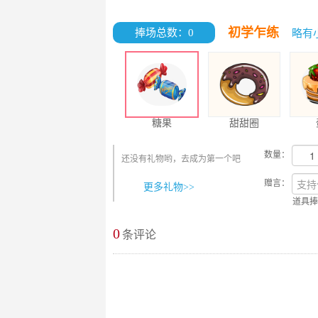
初学乍练
捧场总数：0
略有
糖果
甜甜圈
数量：
还没有礼物哟，去成为第一个吧
赠言：
更多礼物>>
道具捧
0
最新评论
条评论