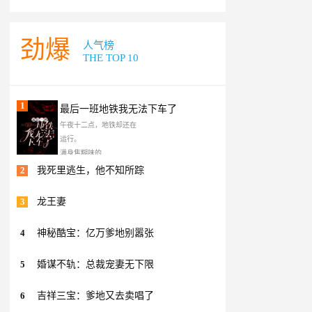
劲爆
人气榜
THE TOP 10
1
最后一班地铁我无法下车了
午夜十二点，地铁却还在
运行。
满身焦糊味的
2
我死里逃生，他不知所踪
3
龙王妻
4
神秘酷宝：亿万爹地别嚣张
5
婚谋不轨：总裁宠妻无下限
6
吉祥三宝：爹地又去卖唱了