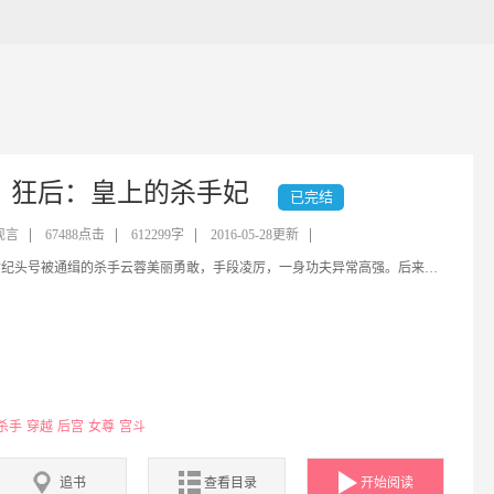
狂后：皇上的杀手妃
已完结
现言
67488点击
612299字
2016-05-28更新
21世纪头号被通缉的杀手云蓉美丽勇敢，手段凌厉，一身功夫异常高强。后来因为被各国的特种兵围追堵截，客死异乡。再次醒来之后，神秘杀手云蓉就变成了大赵国不受宠的皇后云蓉。云蓉接受了那个身体正主的一系列记忆，最终在那个世界混得风生水起，如鱼得水，并且俘获了许多美男的芳心！！
杀手
穿越
后宫
女尊
宫斗
追书
查看目录
开始阅读