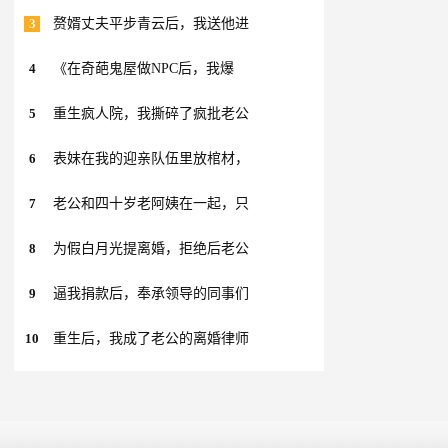
3
赘婿丈夫平步青云后，我送他进
4
《在奇葩鬼屋做NPC后，我爆
5
重生疯人院，我撕碎了疯批老公
6
表妹在我的迎亲队伍里放棺材，
7
老公和四十岁老阿姨在一起，只
8
为假白月光提离婚，拒绝后老公
9
逼我捐款后，奉承领导的同事们
10
重生后，我成了老公的离婚律师