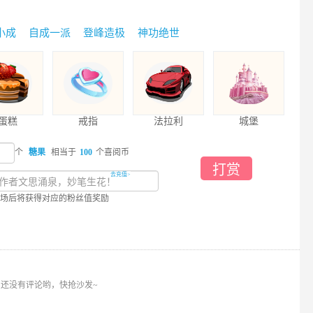
小成
自成一派
登峰造极
神功绝世
蛋糕
戒指
法拉利
城堡
个
糖果
相当于
100
个喜阅币
打赏
去充值>
场后将获得对应的粉丝值奖励
还没有评论哟，快抢沙发~